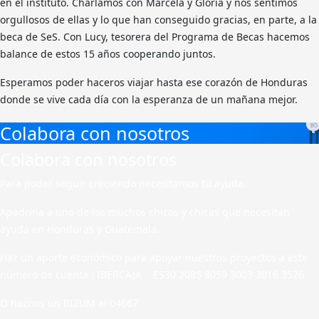
en el instituto. Charlamos con Marcela y Gloria y nos sentimos
orgullosos de ellas y lo que han conseguido gracias, en parte, a la
beca de SeS. Con Lucy, tesorera del Programa de Becas hacemos
balance de estos 15 años cooperando juntos.
Esperamos poder haceros viajar hasta ese corazón de Honduras
donde se vive cada día con la esperanza de un mañana mejor.
Colabora con nosotros
Colabora con nosotros
Para poder seguir creciendo necesitamos tu ayuda.
Apadrina a uno de los muchos chicos y chicas que necesitan
ayuda en Honduras y Guatemala.
Haz un aporte económico para apoyar nuestros proyectos a este
número de cuenta : IBERCAJA ES30 2085 8059 3003 3016 3526
O haznos un BIZUM al 04667