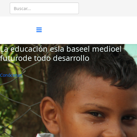
La educación es
la base
el medio
el
futuro
de todo desarrollo
Conócenos