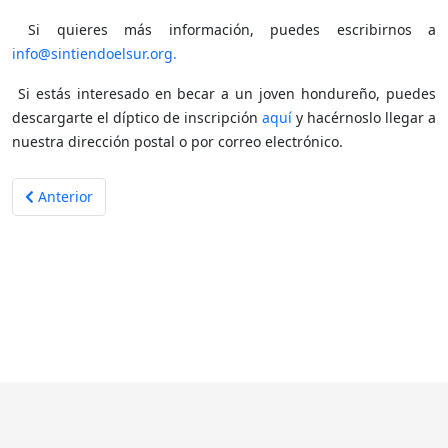
Si quieres más información, puedes escribirnos a
info@sintiendoelsur.org
.
Si estás interesado en becar a un joven hondureño, puedes
descargarte el díptico de inscripción
aquí
y hacérnoslo llegar a
nuestra dirección postal o por correo electrónico.
Artículo anterior: Proyecto Redes de Sabiduría
Anterior