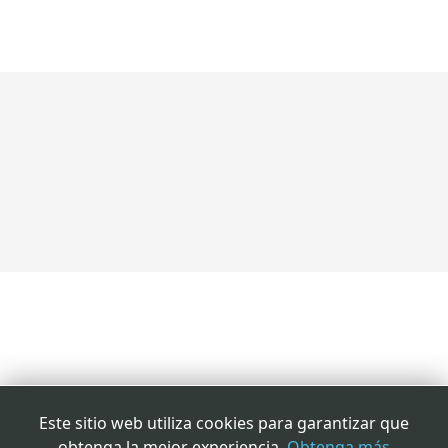
NUESTRA SEDE
Parroquia de San Agustín
C/ Constitución 106.
Alcobendas. Madrid
Este sitio web utiliza cookies para garantizar que
obtenga la mejor experiencia.
Obtenga más